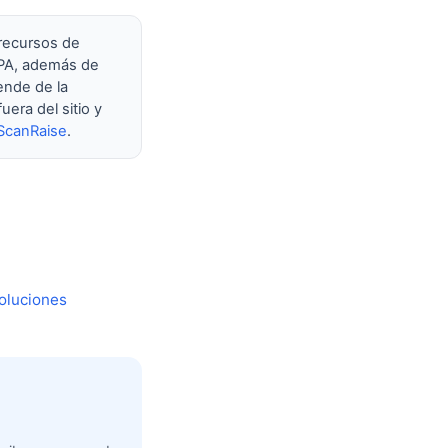
 recursos de
RPA, además de
ende de la
uera del sitio y
ScanRaise
.
oluciones