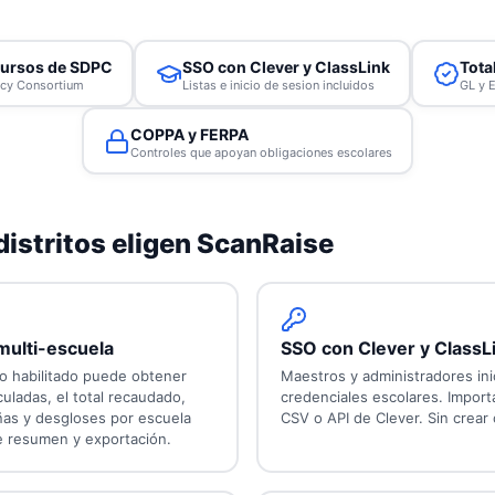
cursos de SDPC
SSO con Clever y ClassLink
Tota
acy Consortium
Listas e inicio de sesion incluidos
GL y E
COPPA y FERPA
Controles que apoyan obligaciones escolares
distritos eligen ScanRaise
multi-escuela
SSO con Clever y ClassL
to habilitado puede obtener
Maestros y administradores ini
uladas, el total recaudado,
credenciales escolares. Importa
as y desgloses por escuela
CSV o API de Clever. Sin crear
e resumen y exportación.