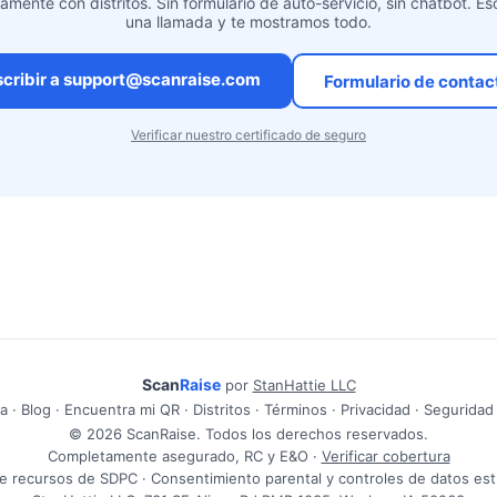
amente con distritos. Sin formulario de auto-servicio, sin chatbot. E
una llamada y te mostramos todo.
scribir a support@scanraise.com
Formulario de contac
Verificar nuestro certificado de seguro
Scan
Raise
por
StanHattie LLC
a
·
Blog
·
Encuentra mi QR
·
Distritos
·
Términos
·
Privacidad
·
Seguridad
© 2026 ScanRaise. Todos los derechos reservados.
Completamente asegurado, RC y E&O ·
Verificar cobertura
e recursos de SDPC · Consentimiento parental y controles de datos est