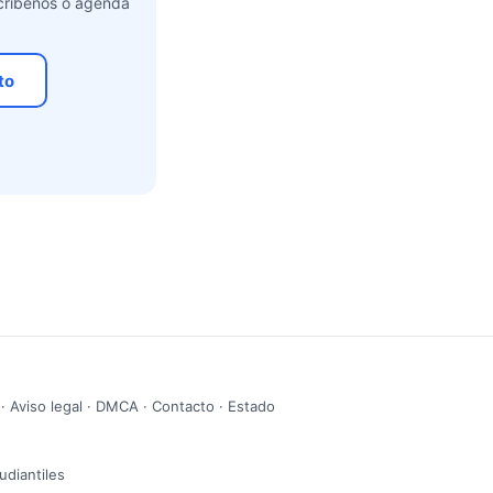
scribenos o agenda
to
·
Aviso legal
·
DMCA
·
Contacto
·
Estado
udiantiles