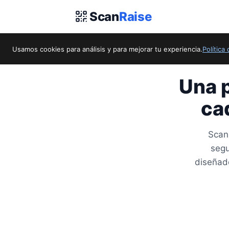
Scan
Raise
Usamos cookies para análisis y para mejorar tu experiencia.
Política
Una p
ca
ScanR
segu
diseñado