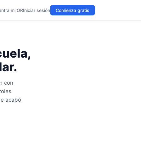
entra mi QR
Iniciar sesión
Comienza gratis
cuela,
ar.
ón con
roles
 Se acabó