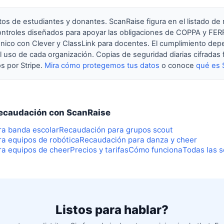
tos de estudiantes y donantes. ScanRaise figura en el listado de
ntroles diseñados para apoyar las obligaciones de COPPA y FE
 único con Clever y ClassLink para docentes. El cumplimiento dep
l uso de cada organización. Copias de seguridad diarias cifradas f
 por Stripe.
Mira cómo protegemos tus datos
o conoce
qué es 
recaudación con ScanRaise
a banda escolar
Recaudación para grupos scout
a equipos de robótica
Recaudación para danza y cheer
a equipos de cheer
Precios y tarifas
Cómo funciona
Todas las s
Listos para hablar?