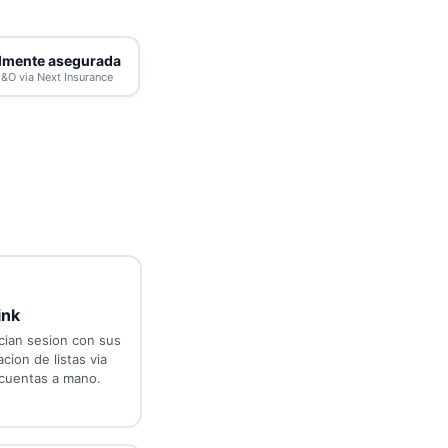
lmente asegurada
&O via Next Insurance
ink
cian sesion con sus
cion de listas via
 cuentas a mano.