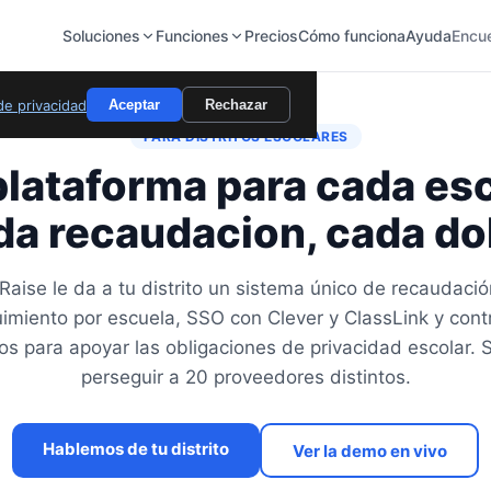
Soluciones
Funciones
Precios
Cómo funciona
Ayuda
Encu
 de privacidad
Aceptar
Rechazar
PARA DISTRITOS ESCOLARES
lataforma para cada es
da recaudacion, cada dol
aise le da a tu distrito un sistema único de recaudaci
imiento por escuela, SSO con Clever y ClassLink y cont
s para apoyar las obligaciones de privacidad escolar.
perseguir a 20 proveedores distintos.
Hablemos de tu distrito
Ver la demo en vivo