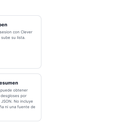
iben
 sesion con Clever
sube su lista.
 resumen
do puede obtener
 desgloses por
 JSON. No incluye
ña ni una fuente de