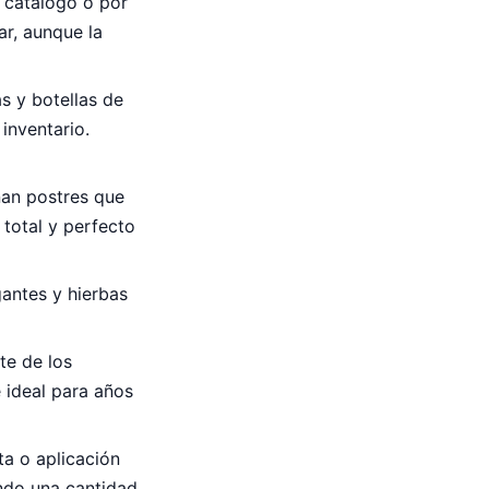
r catálogo o por
ar, aunque la
s y botellas de
inventario.
nan postres que
 total y perfecto
gantes y hierbas
te de los
e ideal para años
ta o aplicación
endo una cantidad