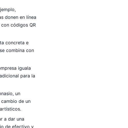
ejemplo,
as donen en línea
e con códigos QR
ta concreta e
o se combina con
empresa iguala
adicional para la
mnasio, un
a cambio de un
rtísticos.
r a dar una
jo de efectivo y