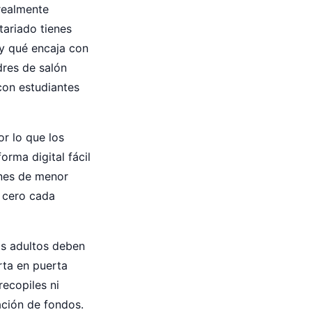
realmente
tariado tienes
) y qué encaja con
dres de salón
con estudiantes
or lo que los
rma digital fácil
nes de menor
 cero cada
os adultos deben
rta en puerta
recopiles ni
ación de fondos.