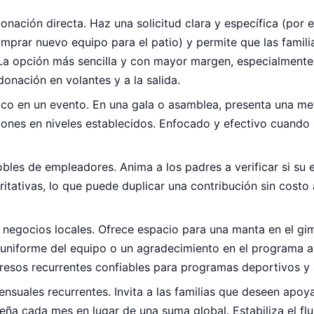
ación directa. Haz una solicitud clara y específica (por 
prar nuevo equipo para el patio) y permite que las famili
La opción más sencilla y con mayor margen, especialment
onación en volantes y a la salida.
ico en un evento. En una gala o asamblea, presenta una me
ciones en niveles establecidos. Enfocado y efectivo cuand
les de empleadores. Anima a los padres a verificar si su 
itativas, lo que puede duplicar una contribución sin costo 
 negocios locales. Ofrece espacio para una manta en el gi
l uniforme del equipo o un agradecimiento en el programa 
gresos recurrentes confiables para programas deportivos y a
suales recurrentes. Invita a las familias que deseen apoya
ña cada mes en lugar de una suma global. Estabiliza el flu