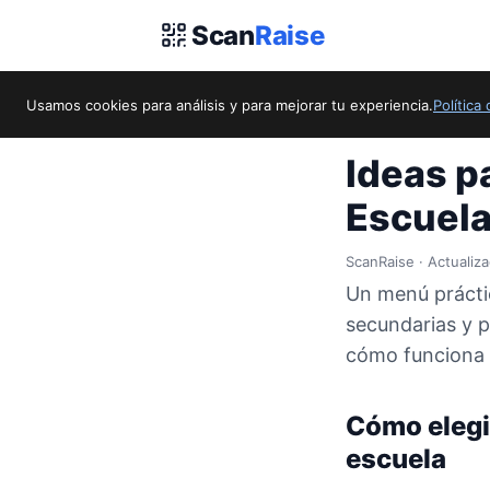
Scan
Raise
Usamos cookies para análisis y para mejorar tu experiencia.
Política
Inicio
/
Guías
/
Idea
Ideas p
Escuel
ScanRaise · Actualiz
Un menú práctic
secundarias y p
cómo funciona 
Cómo elegi
escuela