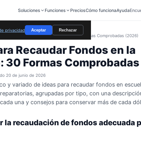
Soluciones
Funciones
Precios
Cómo funciona
Ayuda
Encu
 de privacidad
Aceptar
Rechazar
s para Recaudar Fondos en la Escuela: 30 Formas Comprobadas (2026)
ara Recaudar Fondos en la
a: 30 Formas Comprobadas
ado 20 de junio de 2026
o y variado de ideas para recaudar fondos en escuel
reparatorias, agrupadas por tipo, con una descripció
cada una y consejos para conservar más de cada dól
r la recaudación de fondos adecuada p