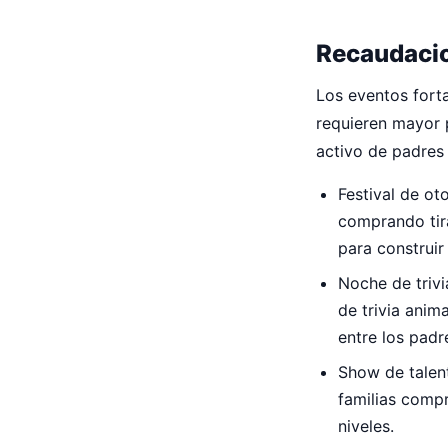
Recaudacio
Los eventos fort
requieren mayor p
activo de padres
Festival de ot
comprando tira
para construi
Noche de triv
de trivia anim
entre los padr
Show de talent
familias compr
niveles.