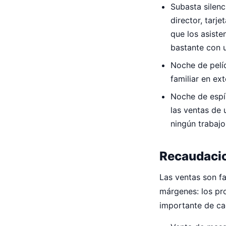
Subasta silenc
director, tarj
que los asist
bastante con 
Noche de pelíc
familiar en ex
Noche de espír
las ventas de 
ningún trabajo
Recaudacio
Las ventas son fa
márgenes: los pr
importante de cad