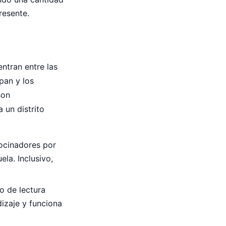
resente.
ntran entre las
pan y los
son
 un distrito
rocinadores por
ela. Inclusivo,
o de lectura
izaje y funciona