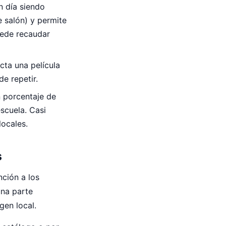
n día siendo
e salón) y permite
uede recaudar
cta una película
de repetir.
n porcentaje de
scuela. Casi
locales.
s
nción a los
una parte
gen local.