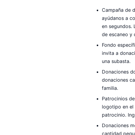
Campaña de don
ayúdanos a com
en segundos. 
de escaneo y d
Fondo específ
invita a dona
una subasta.
Donaciones dob
donaciones car
familia.
Patrocinios de
logotipo en e
patrocinio. In
Donaciones men
cantidad peque