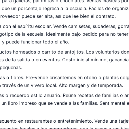
para galletas, palomitas o chocolates. Ventas clásicas po
 que un porcentaje regresa a la escuela. Fáciles de organiz
roveedor puede ser alta, así que lee bien el contrato.
 con el espíritu escolar. Vende camisetas, sudaderas, gorra
gotipo de la escuela, idealmente bajo pedido para no tener 
 y puede funcionar todo el año.
ctos horneados o carrito de antojitos. Los voluntarios do
s de la salida o en eventos. Costo inicial mínimo, ganancia
 pequeñas.
as o flores. Pre-vende crisantemos en otoño o plantas col
 través de un vivero local. Alto margen y de temporada.
as o recuerdo estilo anuario. Reúne recetas de familias o ar
 un libro impreso que se vende a las familias. Sentimental 
scuento en restaurantes o entretenimiento. Vende una tarje
scuentos locales a los compradores, con la escuela recibi