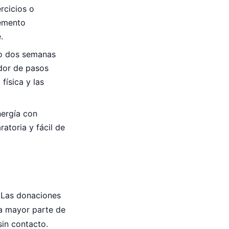
rcicios o
lemento
.
a o dos semanas
dor de pasos
física y las
nergía con
atoria y fácil de
 Las donaciones
na mayor parte de
sin contacto.