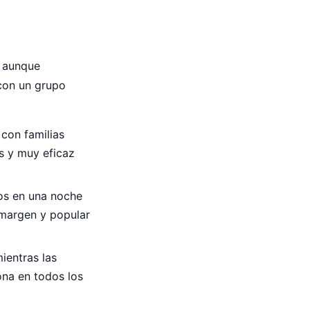
, aunque
 con un grupo
 con familias
s y muy eficaz
os en una noche
o margen y popular
ientras las
ona en todos los