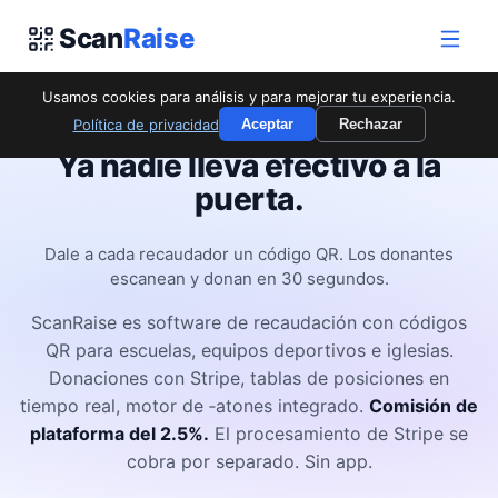
Scan
Raise
Usamos cookies para análisis y para mejorar tu experiencia.
Para
presidentes de PTA
Política de privacidad
Aceptar
Rechazar
Ya nadie lleva efectivo a la
puerta.
Dale a cada recaudador un código QR. Los donantes
escanean y donan en 30 segundos.
ScanRaise es software de recaudación con códigos
QR para escuelas, equipos deportivos e iglesias.
Donaciones con Stripe, tablas de posiciones en
tiempo real, motor de ‑atones integrado.
Comisión de
plataforma del 2.5%.
El procesamiento de Stripe se
cobra por separado. Sin app.