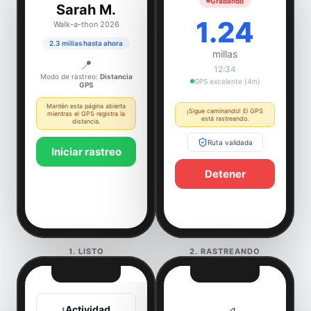
Grabando
Sarah M.
1.24
Walk-a-thon 2026
2.3 millas hasta ahora
millas
📍
12:34
Modo de rastreo:
Distancia
GPS excelente (4m)
GPS
Mantén esta página abierta
¡Sigue caminando! El GPS
mientras el GPS registra la
está rastreando.
distancia.
Ruta validada
Iniciar rastreo
Detener
1. LISTO
2. RASTREANDO
¡Actividad