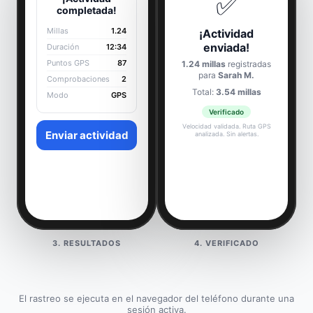
✅
completada!
Millas
1.24
¡Actividad
enviada!
Duración
12:34
Puntos GPS
87
1.24 millas
registradas
para
Sarah M.
Comprobaciones
2
Total:
3.54 millas
Modo
GPS
Verificado
Velocidad validada. Ruta GPS
Enviar actividad
analizada. Sin alertas.
3. RESULTADOS
4. VERIFICADO
El rastreo se ejecuta en el navegador del teléfono durante una
sesión activa.