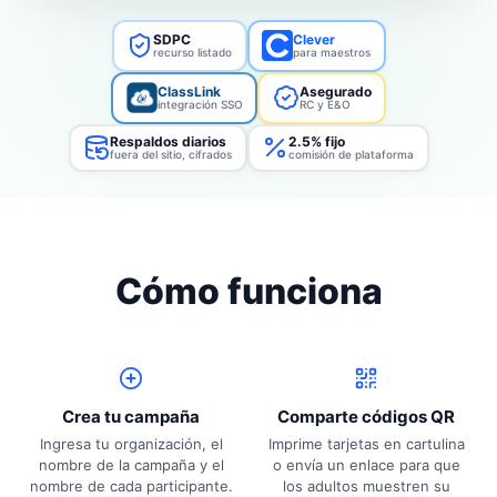
SDPC
Clever
recurso listado
para maestros
ClassLink
Asegurado
integración SSO
RC y E&O
Respaldos diarios
2.5% fijo
fuera del sitio, cifrados
comisión de plataforma
Cómo funciona
Crea tu campaña
Comparte códigos QR
Ingresa tu organización, el
Imprime tarjetas en cartulina
nombre de la campaña y el
o envía un enlace para que
nombre de cada participante.
los adultos muestren su