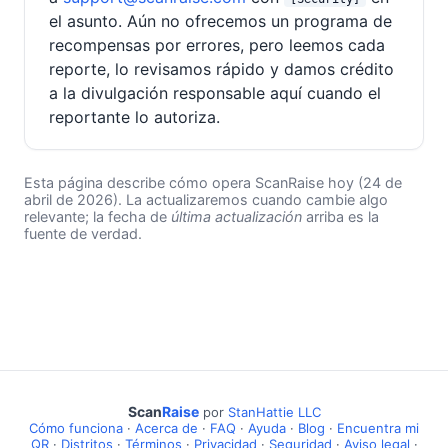
el asunto. Aún no ofrecemos un programa de
recompensas por errores, pero leemos cada
reporte, lo revisamos rápido y damos crédito
a la divulgación responsable aquí cuando el
reportante lo autoriza.
Esta página describe cómo opera ScanRaise hoy (
24 de
abril de 2026
). La actualizaremos cuando cambie algo
relevante; la fecha de
última actualización
arriba es la
fuente de verdad.
Scan
Raise
por
StanHattie LLC
Cómo funciona
·
Acerca de
·
FAQ
·
Ayuda
·
Blog
·
Encuentra mi
QR
·
Distritos
·
Términos
·
Privacidad
·
Seguridad
·
Aviso legal
·