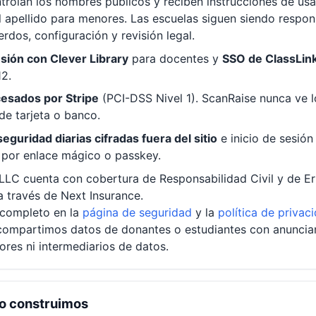
trolan los nombres públicos y reciben instrucciones de us
del apellido para menores. Las escuelas siguen siendo respo
erdos, configuración y revisión legal.
esión con Clever Library
para docentes y
SSO de ClassLin
12.
esados por Stripe
(PCI-DSS Nivel 1). ScanRaise nunca ve 
e tarjeta o banco.
eguridad diarias cifradas fuera del sitio
e inicio de sesión 
 por enlace mágico o passkey.
LLC cuenta con cobertura de Responsabilidad Civil y de Er
 través de Next Insurance.
e completo en la
página de seguridad
y la
política de privac
ompartimos datos de donantes o estudiantes con anuncia
ores ni intermediarios de datos.
lo construimos