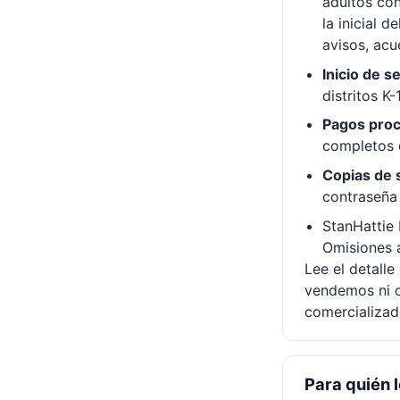
adultos con
la inicial 
avisos, acu
Inicio de s
distritos K-
Pagos proc
completos d
Copias de s
contraseña
StanHattie 
Omisiones a
Lee el detall
vendemos ni c
comercializad
Para quién 