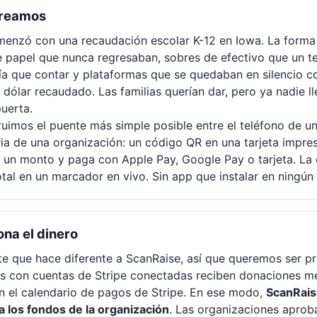
creamos
enzó con una recaudación escolar K-12 en Iowa. La forma
e papel que nunca regresaban, sobres de efectivo que un t
nía que contar y plataformas que se quedaban en silencio c
 dólar recaudado. Las familias querían dar, pero ya nadie l
puerta.
ruimos el puente más simple posible entre el teléfono de un
ia de una organización: un código QR en una tarjeta impres
e un monto y paga con Apple Pay, Google Pay o tarjeta. La
otal en un marcador en vivo. Sin app que instalar en ningún 
na el dinero
rte que hace diferente a ScanRaise, así que queremos ser pr
s con cuentas de Stripe conectadas reciben donaciones me
 el calendario de pagos de Stripe. En ese modo,
ScanRais
 los fondos de la organización
. Las organizaciones apro