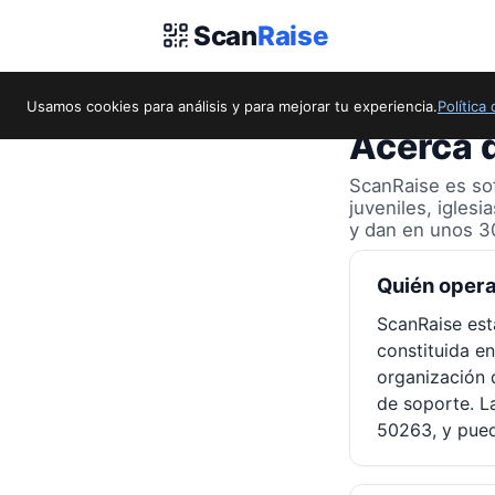
Scan
Raise
Usamos cookies para análisis y para mejorar tu experiencia.
Política
Acerca 
ScanRaise es so
juveniles, igles
y dan en unos 30
Quién oper
ScanRaise es
constituida e
organización 
de soporte. L
50263, y pued