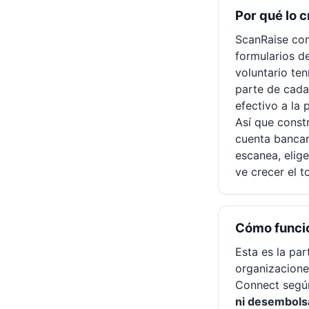
Por qué lo 
ScanRaise com
formularios d
voluntario te
parte de cada
efectivo a la 
Así que const
cuenta bancar
escanea, elig
ve crecer el t
Cómo funcio
Esta es la pa
organizacione
Connect según
ni desembolsa