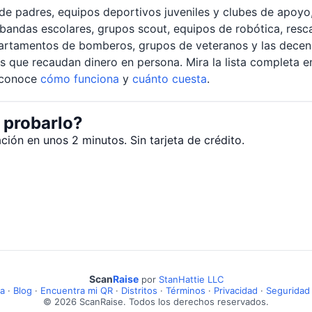
de padres, equipos deportivos juveniles y clubes de apoyo, 
 bandas escolares, grupos scout, equipos de robótica, resc
artamentos de bomberos, grupos de veteranos y las decen
s que recaudan dinero en persona. Mira la lista completa e
 conoce
cómo funciona
y
cuánto cuesta
.
 probarlo?
ión en unos 2 minutos. Sin tarjeta de crédito.
Scan
Raise
por
StanHattie LLC
a
·
Blog
·
Encuentra mi QR
·
Distritos
·
Términos
·
Privacidad
·
Seguridad
© 2026 ScanRaise. Todos los derechos reservados.