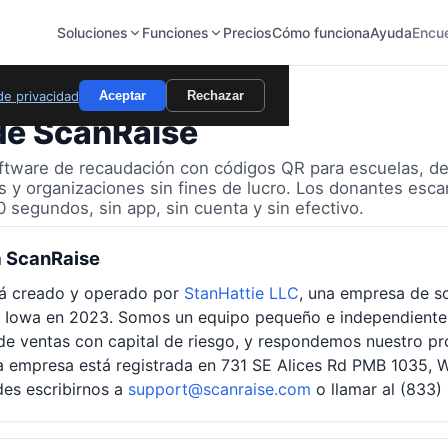
Soluciones
Funciones
Precios
Cómo funciona
Ayuda
Encu
 de privacidad
Aceptar
Rechazar
de ScanRaise
ftware de recaudación con códigos QR para escuelas, d
ias y organizaciones sin fines de lucro. Los donantes esc
 segundos, sin app, sin cuenta y sin efectivo.
a ScanRaise
tá creado y operado por
StanHattie LLC
, una empresa de s
n Iowa en 2023. Somos un equipo pequeño e independiente
de ventas con capital de riesgo, y respondemos nuestro pr
a empresa está registrada en 731 SE Alices Rd PMB 1035, 
es escribirnos a
support@scanraise.com
o llamar al (833)