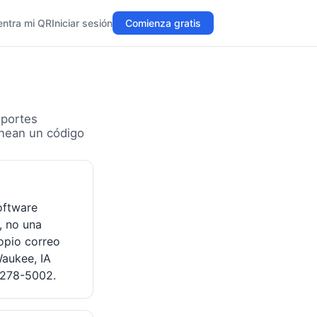
entra mi QR
Iniciar sesión
Comienza gratis
eportes
anean un código
oftware
, no una
opio correo
Waukee, IA
 278-5002.