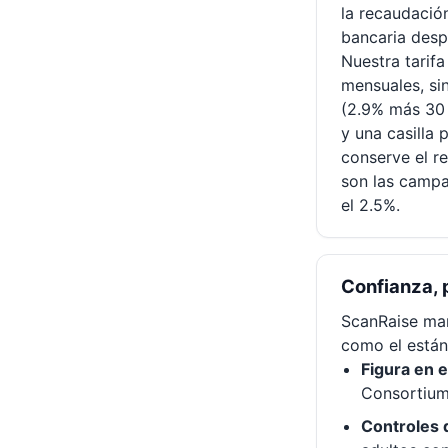
la recaudació
bancaria desp
Nuestra tarifa 
mensuales, sin
(2.9% más 30 
y una casilla
conserve el re
son las campa
el 2.5%.
Confianza, 
ScanRaise man
como el están
Figura en 
Consortium
Controles 