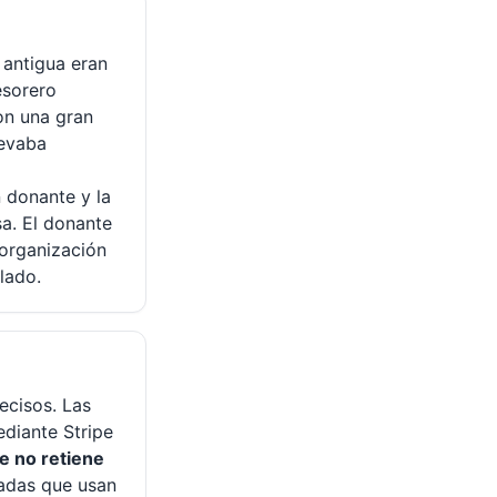
 antigua eran
esorero
on una gran
levaba
 donante y la
a. El donante
 organización
lado.
ecisos. Las
diante Stripe
e no retiene
badas que usan