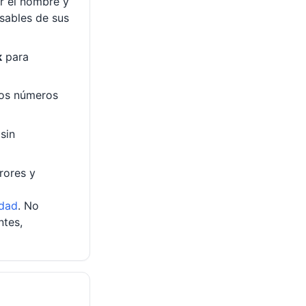
ar el nombre y
nsables de sus
k
para
los números
sin
rores y
idad
. No
ntes,