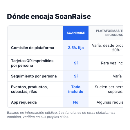
Dónde encaja ScanRaise
PLATAFORMAS TÍPIC
SCANRAISE
RECAUDACIÓN
Varía, desde propina
Comisión de plataforma
2.5% fija
20%+
Tarjetas QR imprimibles
Sí
Rara vez incluid
por persona
Seguimiento por persona
Sí
Varía
Eventos, productos,
Todo
Suelen ser herrami
subastas, rifas
incluido
separadas
App requerida
No
Algunas requieren
Basado en información pública. Las funciones de otras plataformas
cambian, verifica en sus propios sitios.