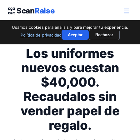
Scan
Raise
Usamos cookies para análisis y para mejorar tu experiencia.
Política de privacidad
Aceptar
Rechazar
PARA PROGRAMAS DE BANDA Y COROS
Los uniformes
nuevos cuestan
$40,000.
Recaudalos sin
vender papel de
regalo.