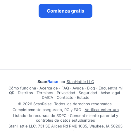
Comienza gratis
Scan
Raise
por
StanHattie LLC
Cómo funciona
·
Acerca de
·
FAQ
·
Ayuda
·
Blog
·
Encuentra mi
QR
·
Distritos
·
Términos
·
Privacidad
·
Seguridad
·
Aviso legal
·
DMCA
·
Contacto
·
Estado
© 2026 ScanRaise. Todos los derechos reservados.
Completamente asegurado, RC y E&O ·
Verificar cobertura
Listado de recursos de SDPC · Consentimiento parental y
controles de datos estudiantiles
StanHattie LLC, 731 SE Alices Rd PMB 1035, Waukee, IA 50263