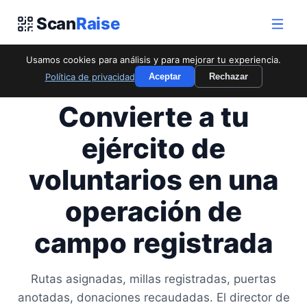
Scan
Raise
Usamos cookies para análisis y para mejorar tu experiencia.
Política de privacidad
Aceptar
Rechazar
OPERACIONES DE CAMPO + RECAUDACIÓN
Convierte a tu
ejército de
voluntarios en una
operación de
campo registrada
Rutas asignadas, millas registradas, puertas
anotadas, donaciones recaudadas. El director de