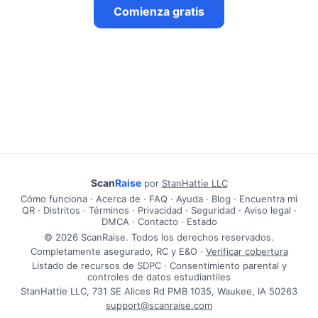
Comienza gratis
Scan
Raise
por
StanHattie LLC
Cómo funciona
·
Acerca de
·
FAQ
·
Ayuda
·
Blog
·
Encuentra mi
QR
·
Distritos
·
Términos
·
Privacidad
·
Seguridad
·
Aviso legal
·
DMCA
·
Contacto
·
Estado
© 2026 ScanRaise. Todos los derechos reservados.
Completamente asegurado, RC y E&O ·
Verificar cobertura
Listado de recursos de SDPC · Consentimiento parental y
controles de datos estudiantiles
StanHattie LLC, 731 SE Alices Rd PMB 1035, Waukee, IA 50263
support@scanraise.com